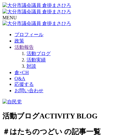
MENU
プロフィール
政策
活動報告
活動ブログ
活動実績
対談
倉×CH
Q&A
応援する
お問い合わせ
活動ブログ
ACTIVITY BLOG
＃はたちのつどい の記事一覧