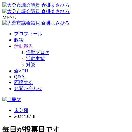
MENU
プロフィール
政策
活動報告
活動ブログ
活動実績
対談
倉×CH
Q&A
応援する
お問い合わせ
未分類
2024/10/18
毎日が投票日です