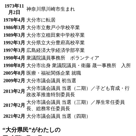
1973年11
神奈川県川崎市生まれ
月2日
1978年4月
大分市に転居
1986年3月
大分市立敷戸小学校卒業
1989年3月
大分市立稙田東中学校卒業
1992年3月
大分県立大分豊府高校卒業
1997年3月
広島経済大学経済学部卒業
1998年4月
衆議院議員事務所 ボランティア
1998年8月
大分市出身 衆議院議員・衛藤 晟一事務所 入所
2005年8月
医療・福祉関係企業 就職
2009年2月
大分市議会議員 初当選
大分市議会議員 当選（二期）／子ども育成・行
2013年2月
政改革推進特別委員長
大分市議会議員 当選（三期）／厚生常任委員
2017年2月
長、総務常任委員長
2021年2月
大分市議会議員 当選（四期）
“大分県民”がわたしの