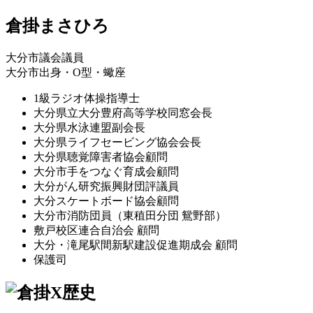
倉掛まさひろ
大分市議会議員
大分市出身・O型・蠍座
1級ラジオ体操指導士
大分県立大分豊府高等学校同窓会長
大分県水泳連盟副会長
大分県ライフセービング協会会長
大分県聴覚障害者協会顧問
大分市手をつなぐ育成会顧問
大分がん研究振興財団評議員
大分スケートボード協会顧問
大分市消防団員（東稙田分団 鴛野部）
敷戸校区連合自治会 顧問
大分・滝尾駅間新駅建設促進期成会 顧問
保護司