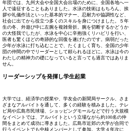
年団では、九州大会や全国大会出場のために、全国各地へ一
人で遠征することもありました。水泳の技術はもちろん、挨
拶や礼儀作法といった基本的マナー、忍耐力や協調性など、
社会に出てから役立つ多くのスキルを身につけました。５年
生の冬、外遊び中に左腕を複雑骨折。腕を切断するかどうか
の大怪我でしたが、水泳を中心に辛抱強くリハビリを行い、
医者も驚くほどの奇跡的な回復を遂げたのです。病弱だった
少年が水泳に打ち込むことで、たくましく育ち、全国の少年
団の仲間の中でリーダーとして頼られるほどに。水泳は今の
わたしの精神力の礎になっていると言っても過言ではありま
せん。
リーダーシップを発揮し学生起業
大学では、経済学の授業や、学友会の新聞局サークル、さま
ざまなアルバイトを通して、多くの経験を積みました。テレ
ビ局や広島市民球場、ショッピングモールなどで行う大規模
なイベントでは、アルバイトという立場ながら約100名の仲
間をまとめて成功に導きました。広島市近郊の大学が合同で
行うイベントでも中核メンバーとして参加。大学４年次に