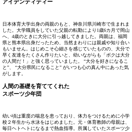
アイデンティティー
日本体育大学出身の両親のもと、神奈川県川崎市で生まれま
した。大学職員をしていた父親の転勤により1歳6カ月で岡山
へ、4歳のときに大分に引っ越してきました。両親は、福岡
県と熊本県出身だったため、当然まわりには親戚や知り合い
もいません。はじめこそ心細さを感じていたものの、大分で
早く友達をたくさん作りたいと、幼いながらも「ボクは大分
の人間だ！」と強く思っていました。 “大分を好きになるこ
と”、 “大分県民になること” がいつも心の真ん中にあった気
がします。
人間の基礎を育ててくれた
スポーツ少年団
幼い頃は重度の喘息を患っており、体力をつけるために小学
校２年生から水泳をはじめました。元・体育教師の母親は、
毎日ヘトヘトになるまで熱血指導。所属していたスポーツ少