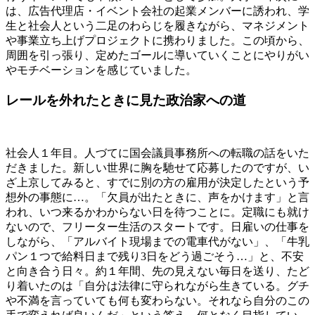
は、広告代理店・イベント会社の起業メンバーに誘われ、学
生と社会人という二足のわらじを履きながら、マネジメント
や事業立ち上げプロジェクトに携わりました。この頃から、
周囲を引っ張り、定めたゴールに導いていくことにやりがい
やモチベーションを感じていました。
レールを外れたときに見た政治家への道
社会人１年目。人づてに国会議員事務所への転職の話をいた
だきました。新しい世界に胸を馳せて応募したのですが、い
ざ上京してみると、すでに別の方の雇用が決定したという予
想外の事態に…。「欠員が出たときに、声をかけます」と言
われ、いつ来るかわからない日を待つことに。定職にも就け
ないので、フリーター生活のスタートです。日雇いの仕事を
しながら、「アルバイト現場までの電車代がない」、「牛乳
パン１つで給料日まで残り3日をどう過ごそう…」と、不安
と向き合う日々。約１年間、先の見えない毎日を送り、たど
り着いたのは「自分は法律に守られながら生きている。グチ
や不満を言っていても何も変わらない。それなら自分のこの