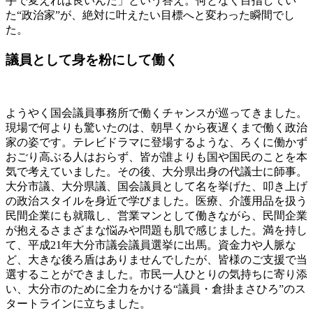
手で変えれば良いんだ」という答え。何となく目指してい
た“政治家”が、絶対に叶えたい目標へと変わった瞬間でし
た。
議員として身を粉にして働く
ようやく国会議員事務所で働くチャンスが巡ってきました。
現場で何よりも驚いたのは、朝早くから夜遅くまで働く政治
家の姿です。テレビドラマに登場するような、ろくに働かず
おごり高ぶる人はおらず、皆が誰よりも国や国民のことを本
気で考えていました。その後、大分県出身の代議士に師事。
大分市議、大分県議、国会議員として名を挙げた、叩き上げ
の政治スタイルを身近で学びました。医療、介護用品を扱う
民間企業にも就職し、営業マンとして働きながら、民間企業
が抱えるさまざまな悩みや問題も肌で感じました。満を持し
て、平成21年大分市議会議員選挙に出馬。資金力や人脈な
ど、大きな後ろ盾はありませんでしたが、皆様のご支援で当
選することができました。市民一人ひとりの気持ちに寄り添
い、大分市のために全力をかける“議員・倉掛まさひろ”のス
タートラインに立ちました。