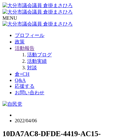
MENU
プロフィール
政策
活動報告
活動ブログ
活動実績
対談
倉×CH
Q&A
応援する
お問い合わせ
2022/04/06
10DA7AC8-DFDE-4419-AC15-