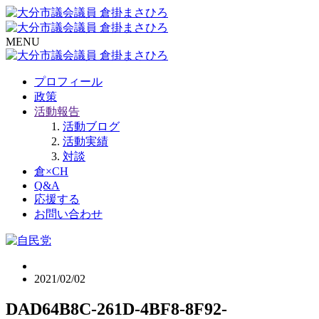
MENU
プロフィール
政策
活動報告
活動ブログ
活動実績
対談
倉×CH
Q&A
応援する
お問い合わせ
2021/02/02
DAD64B8C-261D-4BF8-8F92-