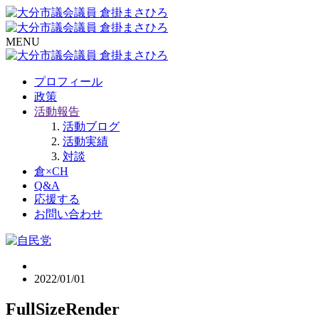
MENU
プロフィール
政策
活動報告
活動ブログ
活動実績
対談
倉×CH
Q&A
応援する
お問い合わせ
2022/01/01
FullSizeRender