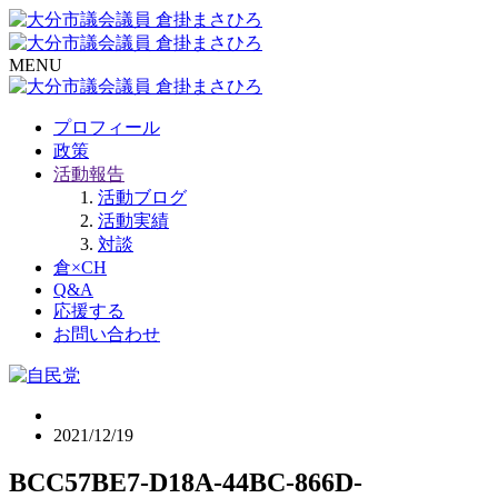
MENU
プロフィール
政策
活動報告
活動ブログ
活動実績
対談
倉×CH
Q&A
応援する
お問い合わせ
2021/12/19
BCC57BE7-D18A-44BC-866D-