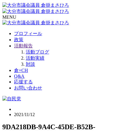
MENU
プロフィール
政策
活動報告
活動ブログ
活動実績
対談
倉×CH
Q&A
応援する
お問い合わせ
2021/11/12
9DA218DB-9A4C-45DE-B52B-