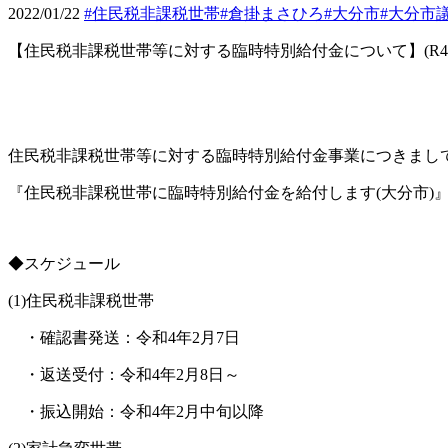
2022/01/22
#住民税非課税世帯
#倉掛まさひろ
#大分市
#大分市
【住民税非課税世帯等に対する臨時特別給付金について】
(R4
住民税非課税世帯等に対する臨時特別給付金事業につきまし
『住民税非課税世帯に臨時特別給付金を給付します
(
大分市
)
◆スケジュール
(1)
住民税非課税世帯
・確認書発送：令和
4
年
2
月
7
日
・返送受付：令和
4
年
2
月
8
日～
・振込開始：令和
4
年
2
月中旬以降