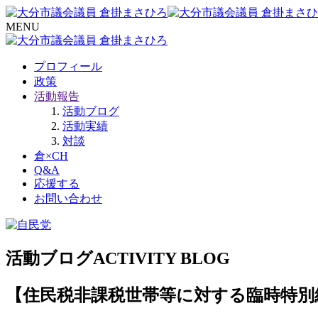
MENU
プロフィール
政策
活動報告
活動ブログ
活動実績
対談
倉×CH
Q&A
応援する
お問い合わせ
活動ブログ
ACTIVITY BLOG
【住民税非課税世帯等に対する臨時特別給付金