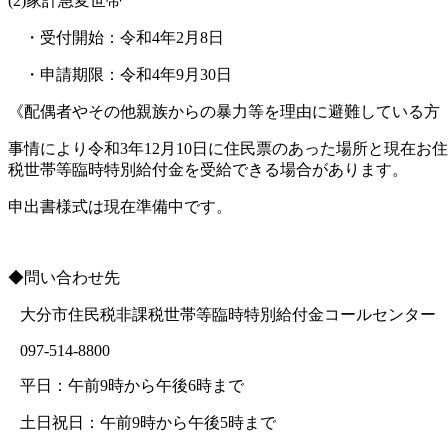
(2)
家計急変世帯
・受付開始：令和
4
年
2
月
8
日
・申請期限：令和
4
年
9
月
30
日
《配偶者やその他親族からの暴力等を理由に避難している方
事情により令和
3
年
12
月
10
日に住民票のあった場所と現在お住
税世帯等臨時特別給付金を受給できる場合があります。
申出書様式は現在準備中です。
◆問い合わせ先
大分市住民税非課税世帯等臨時特別給付金コールセンター
097-514-8800
平日：午前
9
時から午後
6
時まで
土日祝日：午前
9
時から午後
5
時まで