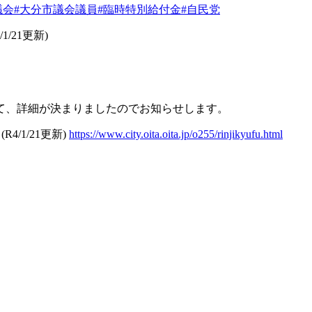
議会
#大分市議会議員
#臨時特別給付金
#自民党
/1/21
更新
)
て、詳細が決まりましたのでお知らせします。
』
(R4/1/21
更新
)
https://www.city.oita.oita.jp/o255/rinjikyufu.html