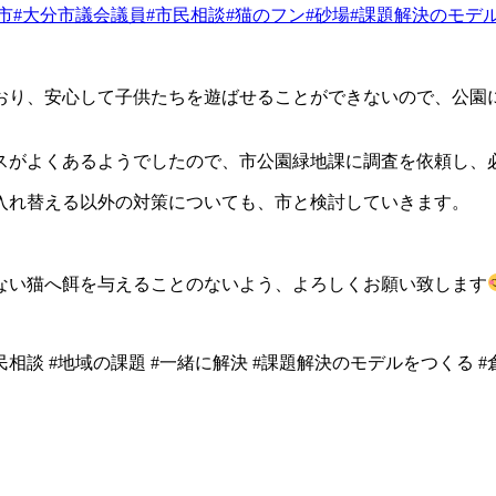
市
#大分市議会議員
#市民相談
#猫のフン
#砂場
#課題解決のモデ
おり、安心して子供たちを遊ばせることができないので、公園
スがよくあるようでしたので、市公園緑地課に調査を依頼し、
入れ替える以外の対策についても、市と検討していきます。
ない猫へ餌を与えることのないよう、よろしくお願い致します
民相談
#
地域の課題
#
一緒に解決
#
課題解決のモデルをつくる
#