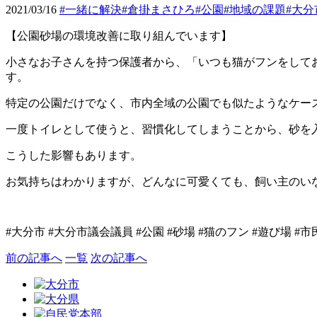
2021/03/16
#一緒に解決
#倉掛まさひろ
#公園
#地域の課題
#大分
【公園砂場の環境改善に取り組んでいます】
小さなお子さんを持つ保護者から、「いつも猫がフンをして
す。
特定の公園だけでなく、市内全域の公園でも似たようなケー
一度トイレとして使うと、習慣化してしまうことから、砂を
こうした影響もあります。
お気持ちはわかりますが、どんなに可愛くても、飼い主のい
#
大分市
#
大分市議会議員
#
公園
#
砂場
#
猫のフン
#
遊び場
#
市
前の記事へ
一覧
次の記事へ