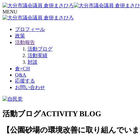
MENU
プロフィール
政策
活動報告
活動ブログ
活動実績
対談
倉×CH
Q&A
応援する
お問い合わせ
活動ブログ
ACTIVITY BLOG
【公園砂場の環境改善に取り組んでいま