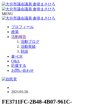
MENU
プロフィール
政策
活動報告
活動ブログ
活動実績
対談
倉×CH
Q&A
応援する
お問い合わせ
2021/01/26
FE3711FC-2B48-4B07-961C-