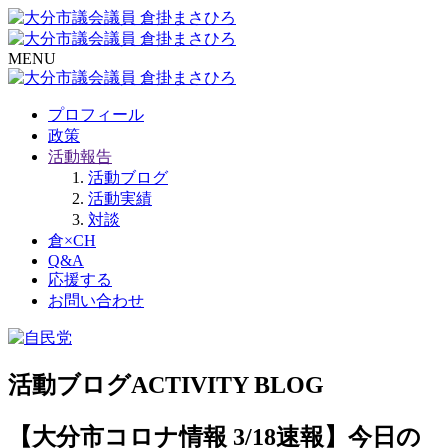
MENU
プロフィール
政策
活動報告
活動ブログ
活動実績
対談
倉×CH
Q&A
応援する
お問い合わせ
活動ブログ
ACTIVITY BLOG
【大分市コロナ情報 3/18速報】今日の