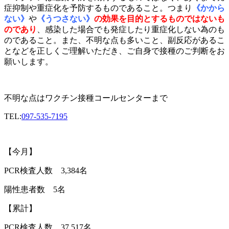
症抑制や重症化を予防するものであること。つまり
《かから
ない》
や
《うつさない》
の効果を目的とするものではないも
の
であり
、感染した場合でも発症したり重症化しない為のも
のであること。また、不明な点も多いこと、副反応があるこ
となどを正しくご理解いただき、ご自身で接種のご判断をお
願いします。
不明な点はワクチン接種コールセンターまで
TEL:
097-535-7195
【今月】
PCR
検査人数
3,384
名
陽性患者数
5
名
【累計】
PCR
検査人数
37,517
名