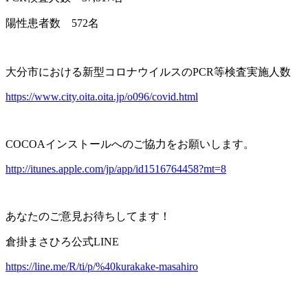
陽性患者数
572
名
大分市における新型コロナウイルスの
PCR
等検査実施人数
https://www.city.oita.oita.jp/o096/covid.html
COCOA
インストールへのご協力をお願いします。
http://itunes.apple.com/jp/app/id1516764458?mt=8
あなたのご意見お待ちしてます！
倉掛まさひろ公式
LINE
https://line.me/R/ti/p/%40kurakake-masahiro