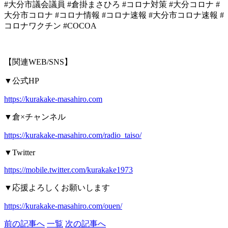
#
大分市議会議員
#
倉掛まさひろ
#
コロナ対策
#
大分コロナ
#
大分市コロナ
#
コロナ情報
#
コロナ速報
#
大分市コロナ速報
#
コロナワクチン
#COCOA
【関連
WEB/SNS
】
▼
公式
HP
https://kurakake-masahiro.com
▼
倉
×
チャンネル
https://kurakake-masahiro.com/radio_taiso/
▼Twitter
https://mobile.twitter.com/kurakake1973
▼
応援よろしくお願いします
https://kurakake-masahiro.com/ouen/
前の記事へ
一覧
次の記事へ