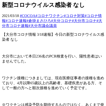
新型コロナウイルス感染者 なし
2021/03/18
#COCOA
#コロナワクチン
#コロナ対策
#コロナ情
報
#コロナ速報
#倉掛まさひろ
#大分コロナ
#大分市コロナ
#大
分市コロナ速報
#大分市議会議員
【大分市コロナ情報
3/18
速報】今日の新型コロナウイルス感
染者
なし
大分市において本日
236
名の
PCR
検査を行い、陽性患者はい
ませんでした。
ワクチン接種につきましては、現在医療従事者の接種を進め
ており、
4
月以降
65
歳以上の高齢者、基礎疾患がある方、そ
して一般の方へと順次接種を進めていく予定です。
※
ワクチンは感染予防を期待するものではなく、あくまで発