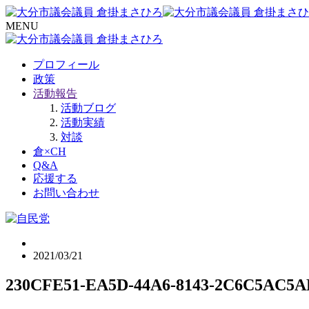
MENU
プロフィール
政策
活動報告
活動ブログ
活動実績
対談
倉×CH
Q&A
応援する
お問い合わせ
2021/03/21
230CFE51-EA5D-44A6-8143-2C6C5AC5