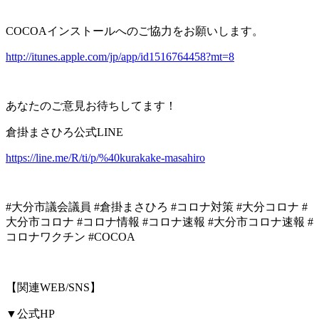
COCOA
インストールへのご協力をお願いします。
http://itunes.apple.com/jp/app/id1516764458?mt=8
あなたのご意見お待ちしてます！
倉掛まさひろ公式
LINE
https://line.me/R/ti/p/%40kurakake-masahiro
#
大分市議会議員
#
倉掛まさひろ
#
コロナ対策
#
大分コロナ
#
大分市コロナ
#
コロナ情報
#
コロナ速報
#
大分市コロナ速報
#
コロナワクチン
#COCOA
【関連
WEB/SNS
】
▼
公式
HP