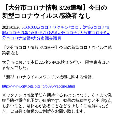
【大分市コロナ情報 3/26速報】今日の
新型コロナウイルス感染者 なし
2021/03/26
#COCOA
#コロナワクチン
#コロナ対策
#コロナ情
報
#コロナ速報
#倉掛まさひろ
#大分コロナ
#大分市コロナ
#大
分市コロナ速報
#大分市議会議員
【大分市コロナ情報
3/26
速報】今日の新型コロナウイルス感
染者
なし
大分市において本日
225
名の
PCR
検査を行い、陽性患者はい
ませんでした。
「新型コロナウイルスワクチン接種に関する情報」
http://www.city.oita.oita.jp/o096/vaccine.html
※
ワクチンは感染予防を期待するものではなく、あくまで発
症予防や重症化予防が目的です。効果の持続性など不明な点
も多いこと、副反応があることなどを正しくご理解いただ
き、ご自身で接種のご判断をお願い致します。