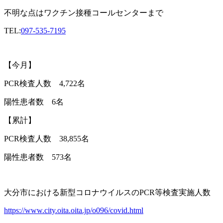
不明な点はワクチン接種コールセンターまで
TEL:
097-535-7195
【今月】
PCR
検査人数
4,722
名
陽性患者数
6
名
【累計】
PCR
検査人数
38,855
名
陽性患者数
573
名
大分市における新型コロナウイルスの
PCR
等検査実施人数
https://www.city.oita.oita.jp/o096/covid.html