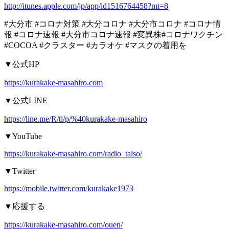
http://itunes.apple.com/jp/app/id1516764458?mt=8
#
大分市
#
コロナ対策
#
大分コロナ
#
大分市コロナ
#
コロナ情
報
#
コロナ速報
#
大分市コロナ速報
#
変異株
#
コロナワクチン
#COCOA #
クラスター
#
カラオケ
#
マスクの着用を
▼
公式
HP
https://kurakake-masahiro.com
▼
公式
LINE
https://line.me/R/ti/p/%40kurakake-masahiro
▼YouTube
https://kurakake-masahiro.com/radio_taiso/
▼Twitter
https://mobile.twitter.com/kurakake1973
▼
応援する
https://kurakake-masahiro.com/ouen/