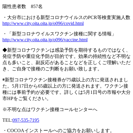
陽性患者数
857
名
・大分市における新型コロナウイルスの
PCR
等検査実施人数
http://www.city.oita.oita.jp/o096/covid.html
・「新型コロナウイルスワクチン接種に関する情報」
http://www.city.oita.oita.jp/o096/vaccine.html
◆新型コロナワクチンは感染予防を期待するものではなく、
発症予防や重症化予防が目的です。効果の持続性など不明な
点も多いこと、副反応があることなどを正しくご理解いただ
き、ご自身で接種のご判断をお願い致します。
◉新型コロナワクチン接種券が
75
歳以上の方に発送されまし
た。
5
月
17
日から
65
歳以上の方に発送されます。ワクチン接
種には事前予約が必要です。詳しくは
5
月
1
日号の市報や大分
市
HP
をご覧ください。
※
不明な点はワクチン接種コールセンターへ
TEL:
097-535-7195
・
COCOA
インストールへのご協力をお願いします。