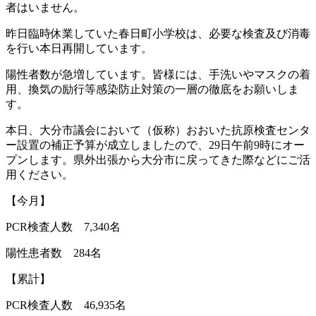
者はいません。
昨日臨時休業していた春日町小学校は、必要な検査及び消毒
を行い本日再開しています。
陽性者数が急増しています。皆様には、手洗いやマスクの着
用、換気の励行等感染防止対策の一層の徹底をお願いしま
す。
本日、大分市議会において（仮称）おおいた抗原検査センタ
ー設置の補正予算が成立しましたので、
29
日午前
9
時にオー
プンします。県外出張から大分市に戻ってきた際などにご活
用ください。
【今月】
PCR
検査人数
7,340
名
陽性患者数
284
名
【累計】
PCR
検査人数
46,935
名