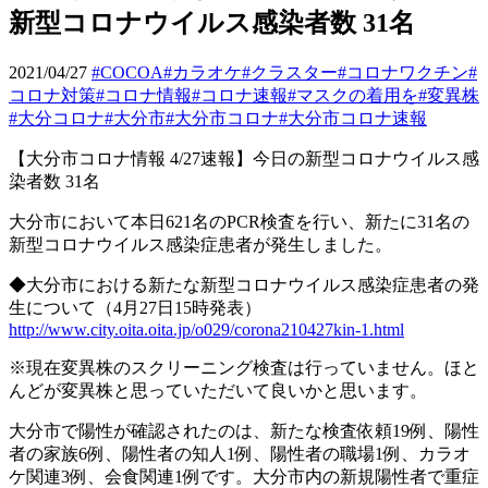
新型コロナウイルス感染者数 31名
2021/04/27
#COCOA
#カラオケ
#クラスター
#コロナワクチン
#
コロナ対策
#コロナ情報
#コロナ速報
#マスクの着用を
#変異株
#大分コロナ
#大分市
#大分市コロナ
#大分市コロナ速報
【大分市コロナ情報
4/27
速報】今日の新型コロナウイルス感
染者数
31
名
大分市において本日
621
名の
PCR
検査を行い、新たに
31
名の
新型コロナウイルス感染症患者が発生しました。
◆大分市における新たな新型コロナウイルス感染症患者の発
生について（
4
月
27
日
15
時発表）
http://www.city.oita.oita.jp/o029/corona210427kin-1.html
※
現在変異株のスクリーニング検査は行っていません。ほと
んどが変異株と思っていただいて良いかと思います。
大分市で陽性が確認されたのは、新たな検査依頼
19
例、陽性
者の家族
6
例、陽性者の知人
1
例、陽性者の職場
1
例、カラオ
ケ関連
3
例、会食関連
1
例です。大分市内の新規陽性者で重症