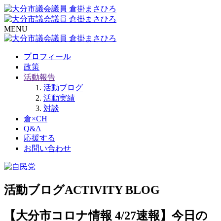
MENU
プロフィール
政策
活動報告
活動ブログ
活動実績
対談
倉×CH
Q&A
応援する
お問い合わせ
活動ブログ
ACTIVITY BLOG
【大分市コロナ情報 4/27速報】今日の