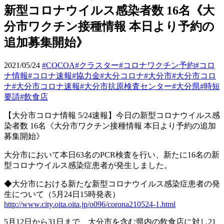
新型コロナウイルス感染者数 16名《大
分市ワクチン接種情報 本日より予約の
追加募集開始》
2021/05/24
#COCOA
#クラスター
#コロナワクチン予約
#コロ
ナ情報
#コロナ速報
#協力金
#大分コロナ
#大分市
#大分市コロ
ナ
#大分市コロナ速報
#大分市抗原検査センター
#大分県
#時短
要請
#飲食店
【大分市コロナ情報
5/24
速報】今日の新型コロナウイルス感
染者数
16
名《大分市ワクチン接種情報
本日より予約の追加
募集開始》
大分市において本日
63
名の
PCR
検査を行い、新たに
16
名の新
型コロナウイルス感染症患者が発生しました。
◆大分市における新たな新型コロナウイルス感染症患者の発
生について（
5
月
24
日
15
時発表）
http://www.city.oita.oita.jp/o096/corona210524-1.html
5
月
12
日から
31
日まで、大分市を含む県内の飲食店に対し
21