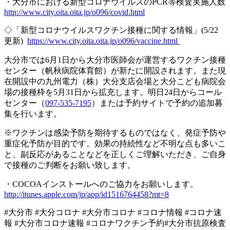
・大分市における新型コロナウイルスの
PCR
等検査実施人数
http://www.city.oita.oita.jp/o096/covid.html
◇「新型コロナウイルスワクチン接種に関する情報」
(5/22
更新
)
https://www.city.oita.oita.jp/o096/vaccine.html
大分市では
6
月
1
日から大分市医師会が運営するワクチン接種
センター（帆秋病院体育館）が新たに開設されます。また現
在開設中の九州電力（株）大分支店会場と大分こども病院会
場の接種枠を
5
月
31
日から拡充します。明日
24
日からコール
センター（
097-535-7195
）または予約サイトで予約の追加募
集を行います。
※
ワクチンは感染予防を期待するものではなく、発症予防や
重症化予防が目的です。効果の持続性など不明な点も多いこ
と、副反応があることなどを正しくご理解いただき、ご自身
で接種のご判断をお願い致します。
・
COCOA
インストールへのご協力をお願いします。
http://itunes.apple.com/jp/app/id1516764458?mt=8
#
大分市
#
大分コロナ
#
大分市コロナ
#
コロナ情報
#
コロナ速
報
#
大分市コロナ速報
#
コロナワクチン予約
#
大分市抗原検査