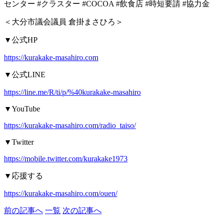
センター
#
クラスター
#COCOA #
飲食店
#
時短要請
#
協力金
＜大分市議会議員
倉掛まさひろ＞
▼
公式
HP
https://kurakake-masahiro.com
▼
公式
LINE
https://line.me/R/ti/p/%40kurakake-masahiro
▼YouTube
https://kurakake-masahiro.com/radio_taiso/
▼Twitter
https://mobile.twitter.com/kurakake1973
▼
応援する
https://kurakake-masahiro.com/ouen/
前の記事へ
一覧
次の記事へ