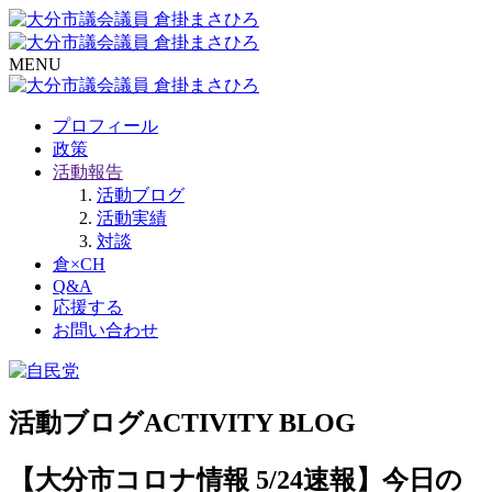
MENU
プロフィール
政策
活動報告
活動ブログ
活動実績
対談
倉×CH
Q&A
応援する
お問い合わせ
活動ブログ
ACTIVITY BLOG
【大分市コロナ情報 5/24速報】今日の