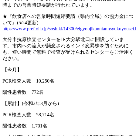
時までの営業時短要請が行われています。
★
『飲食店への営業時間短縮要請（県内全域）の協力金につ
いて』
(5/24
更新
)
https://www.pref.oita.jp/soshiki/14300/eigyoujikanntannsyukuyousei.
大分市抗原検査センターを
JR
大分駅北口に開設していま
す。市内への流入が懸念されるインド変異株を防ぐために
も、短い時間で無料で検査が受けられるセンターをご活用く
ださい。
【今月】
PCR
検査人数
10,250
名
陽性患者数
772
名
【累計】
(
令和
2
年
3
月から
)
PCR
検査人数
58,714
名
陽性患者数
1,701
名