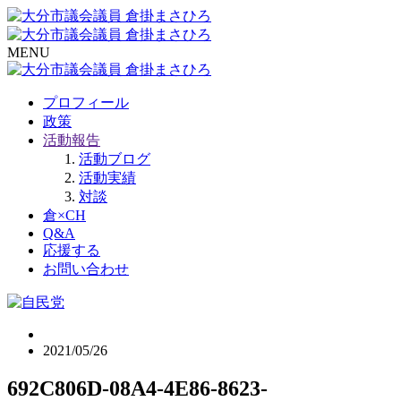
MENU
プロフィール
政策
活動報告
活動ブログ
活動実績
対談
倉×CH
Q&A
応援する
お問い合わせ
2021/05/26
692C806D-08A4-4E86-8623-