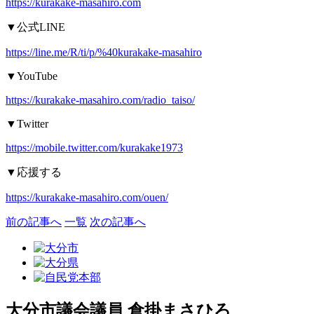
https://kurakake-masahiro.com
▼
公式
LINE
https://line.me/R/ti/p/%40kurakake-masahiro
▼YouTube
https://kurakake-masahiro.com/radio_taiso/
▼Twitter
https://mobile.twitter.com/kurakake1973
▼
応援する
https://kurakake-masahiro.com/ouen/
前の記事へ
一覧
次の記事へ
大分市議会議員
倉掛まさひろ