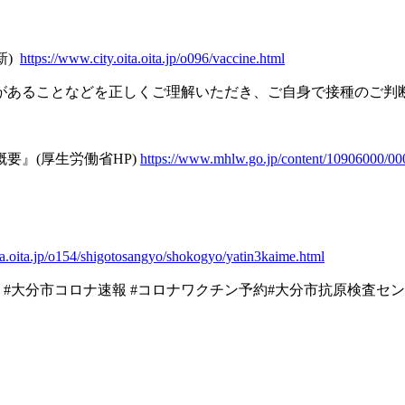
新
)
https://www.city.oita.oita.jp/o096/vaccine.html
があることなどを正しくご理解いただき、ご自身で接種のご判
概要』
(
厚生労働省
HP)
https://www.mhlw.go.jp/content/10906000/0
ita.oita.jp/o154/shigotosangyo/shokogyo/yatin3kaime.html
#
大分市コロナ速報
#
コロナワクチン予約
#
大分市抗原検査セン