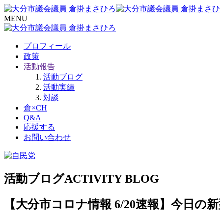
MENU
プロフィール
政策
活動報告
活動ブログ
活動実績
対談
倉×CH
Q&A
応援する
お問い合わせ
活動ブログ
ACTIVITY BLOG
【大分市コロナ情報 6/20速報】今日