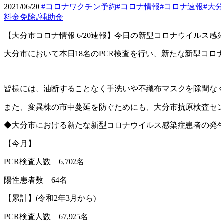
2021/06/20
#コロナワクチン予約
#コロナ情報
#コロナ速報
#大
料金免除
#補助金
【大分市コロナ情報
6/20
速報】今日の新型コロナウイルス感
大分市において本日
18
名の
PCR
検査を行い、新たな新型コロ
皆様には、油断することなく手洗いや不織布マスクを隙間な
また、変異株の市中蔓延を防ぐためにも、大分市抗原検査セ
◆大分市における新たな新型コロナウイルス感染症患者の発
【今月】
PCR
検査人数
6,702
名
陽性患者数
64
名
【累計】
(
令和
2
年
3
月から
)
PCR
検査人数
67,925
名