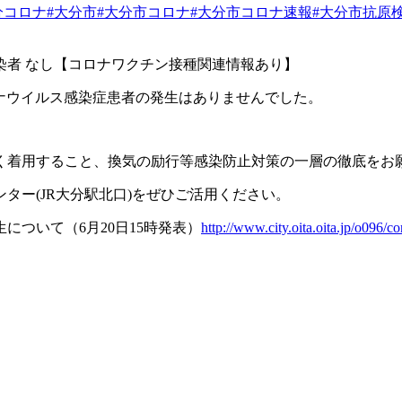
分コロナ
#大分市
#大分市コロナ
#大分市コロナ速報
#大分市抗原
染者
なし【コロナワクチン接種関連情報あり】
ナウイルス感染症患者の発生はありませんでした。
く着用すること、換気の励行等感染防止対策の一層の徹底をお
ンター
(JR
大分駅北口
)
をぜひご活用ください。
生について（
6
月
20
日
15
時発表）
http://www.city.oita.oita.jp/o096/