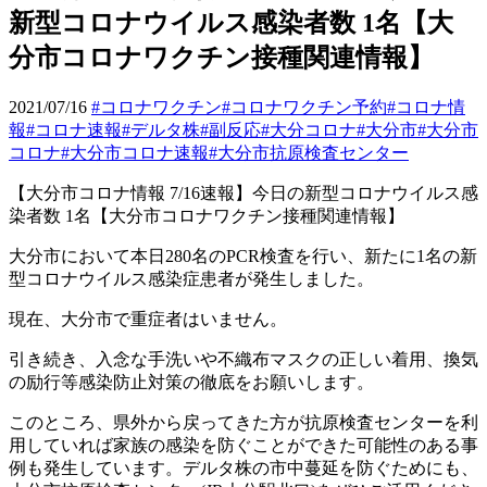
新型コロナウイルス感染者数 1名【大
分市コロナワクチン接種関連情報】
2021/07/16
#コロナワクチン
#コロナワクチン予約
#コロナ情
報
#コロナ速報
#デルタ株
#副反応
#大分コロナ
#大分市
#大分市
コロナ
#大分市コロナ速報
#大分市抗原検査センター
【大分市コロナ情報
7/16
速報】今日の新型コロナウイルス感
染者数
1
名【大分市コロナワクチン接種関連情報】
大分市において本日
280
名の
PCR
検査を行い、新たに
1
名の新
型コロナウイルス感染症患者が発生しました。
現在、大分市で重症者はいません。
引き続き、入念な手洗いや不織布マスクの正しい着用、換気
の励行等感染防止対策の徹底をお願いします。
このところ、県外から戻ってきた方が抗原検査センターを利
用していれば家族の感染を防ぐことができた可能性のある事
例も発生しています。デルタ株の市中蔓延を防ぐためにも、