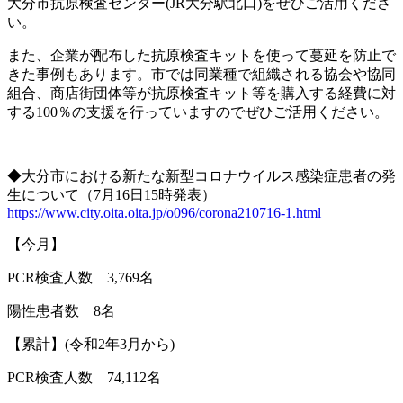
大分市抗原検査センター
(JR
大分駅北口
)
をぜひご活用くださ
い。
また、企業が配布した抗原検査キットを使って蔓延を防止で
きた事例もあります。市では同業種で組織される協会や協同
組合、商店街団体等が抗原検査キット等を購入する経費に対
する
100
％の支援を行っていますのでぜひご活用ください。
◆大分市における新たな新型コロナウイルス感染症患者の発
生について（
7
月
16
日
15
時発表）
https://www.city.oita.oita.jp/o096/corona210716-1.html
【今月】
PCR
検査人数
3,769
名
陽性患者数
8
名
【累計】
(
令和
2
年
3
月から
)
PCR
検査人数
74,112
名