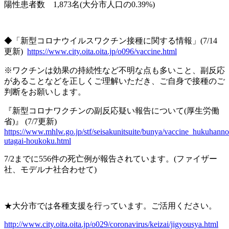
陽性患者数
1,873
名
(
大分市人口の
0.39%)
◆「新型コロナウイルスワクチン接種に関する情報」
(7/14
更新
)
https://www.city.oita.oita.jp/o096/vaccine.html
※
ワクチンは効果の持続性など不明な点も多いこと、副反応
があることなどを正しくご理解いただき、ご自身で接種のご
判断をお願いします。
『新型コロナワクチンの副反応疑い報告について
(
厚生労働
省
)
』
(7/7
更新
)
https://www.mhlw.go.jp/stf/seisakunitsuite/bunya/vaccine_hukuhanno
utagai-houkoku.html
7/2
までに
556
件の死亡例が報告されています。
(
ファイザー
社、モデルナ社合わせて
)
★
大分市では各種支援を行っています。ご活用ください。
http://www.city.oita.oita.jp/o029/coronavirus/keizai/jigyousya.html