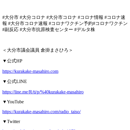
#
大分市
#
大分コロナ
#
大分市コロナ
#
コロナ情報
#
コロナ速
報
#
大分市コロナ速報
#
コロナワクチン予約
#
コロナワクチン
#
副反応
#
大分市抗原検査センター
#
デルタ株
＜大分市議会議員
倉掛まさひろ＞
▼
公式
HP
https://kurakake-masahiro.com
▼
公式
LINE
https://line.me/R/ti/p/%40kurakake-masahiro
▼YouTube
https://kurakake-masahiro.com/radio_taiso/
▼Twitter