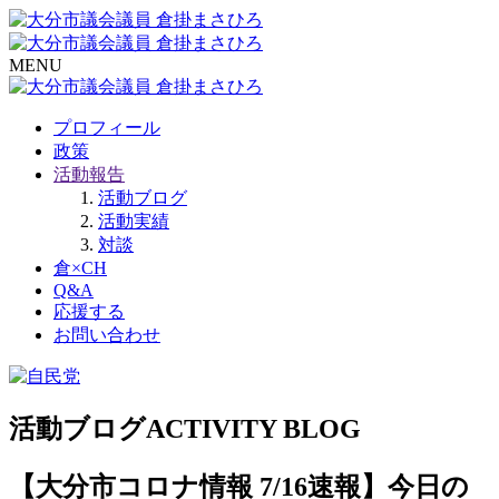
MENU
プロフィール
政策
活動報告
活動ブログ
活動実績
対談
倉×CH
Q&A
応援する
お問い合わせ
活動ブログ
ACTIVITY BLOG
【大分市コロナ情報 7/16速報】今日の