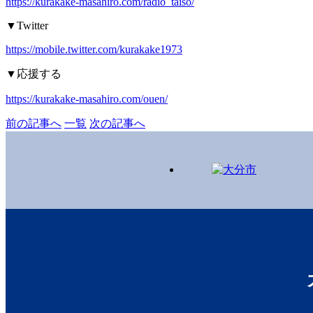
https://kurakake-masahiro.com/radio_taiso/
▼Twitter
https://mobile.twitter.com/kurakake1973
▼
応援する
https://kurakake-masahiro.com/ouen/
前の記事へ
一覧
次の記事へ