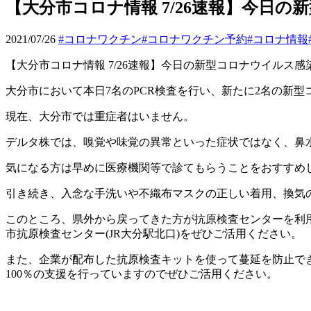
【大分市コロナ情報 7/26速報】今日
2021/07/26
#コロナワクチン
#コロナワクチン予約
#コロナ情報
【大分市コロナ情報
7/26
速報】今日の新型コロナウイルス感
大分市において本日
7
名の
PCR
検査を行い、新たに
2
名の新型
現在、大分市では重症者はいません。
デルタ株では、嗅覚や味覚の異常といった症状ではなく、鼻
気になる方は早めに医療機関等で診てもらうことをおすすめ
引き続き、入念な手洗いや不織布マスクの正しい着用、換気
このところ、県外から戻ってきた方が抗原検査センターを利
市抗原検査センター
(JR
大分駅北口
)
をぜひご活用ください。
また、企業が配布した抗原検査キットを使って蔓延を防止で
100
％の支援を行っていますのでぜひご活用ください。