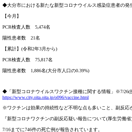
◆大分市における新たな新型コロナウイルス感染症患者の発
【今月】
PCR
検査人数
5,474
名
陽性患者数
21
名
【累計】
(
令和
2
年
3
月から
)
PCR
検査人数
75,817
名
陽性患者数
1,886
名
(
大分市人口の
0.39%)
◆「新型コロナウイルスワクチン接種に関する情報」※
7/26(
https://www.city.oita.oita.jp/o096/vaccine.html
※
ワクチンは効果の持続性など不明な点も多いこと、副反応
『新型コロナワクチンの副反応疑い報告について
(
厚生労働省
7/16
までに
746
件の死亡例が報告されています。