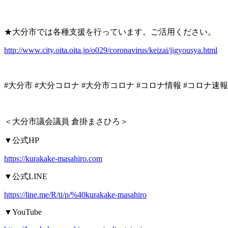
★
大分市では各種支援を行っています。ご活用ください。
http://www.city.oita.oita.jp/o029/coronavirus/keizai/jigyousya.html
#
大分市
#
大分コロナ
#
大分市コロナ
#
コロナ情報
#
コロナ速報
＜大分市議会議員
倉掛まさひろ＞
▼
公式
HP
https://kurakake-masahiro.com
▼
公式
LINE
https://line.me/R/ti/p/%40kurakake-masahiro
▼YouTube