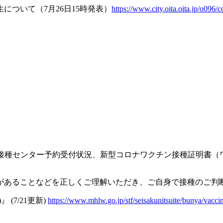
生について（
7
月
26
日
15
時発表）
https://www.city.oita.oita.jp/o096
接種センター予約受付状況
、
新型コロナワクチン接種証明書（
があることなどを正しくご理解いただき、ご自身で接種のご判
)
』
(7/21
更新
)
https://www.mhlw.go.jp/stf/seisakunitsuite/bunya/vac