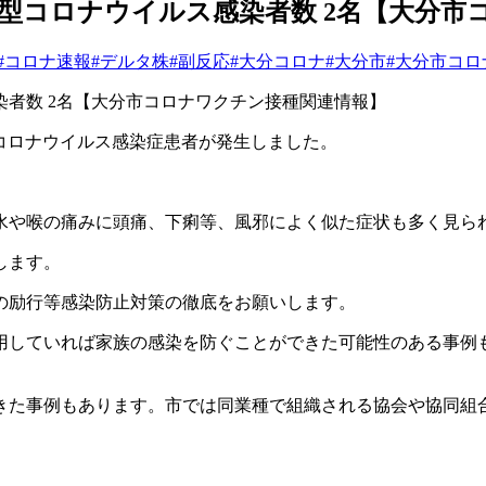
の新型コロナウイルス感染者数 2名【大分
#コロナ速報
#デルタ株
#副反応
#大分コロナ
#大分市
#大分市コロ
染者数
2
名【大分市コロナワクチン接種関連情報】
コロナウイルス感染症患者が発生しました。
水や喉の痛みに頭痛、下痢等、風邪によく似た症状も多く見ら
します。
の励行等感染防止対策の徹底をお願いします。
用していれば家族の感染を防ぐことができた可能性のある事例
きた事例もあります。市では同業種で組織される協会や協同組