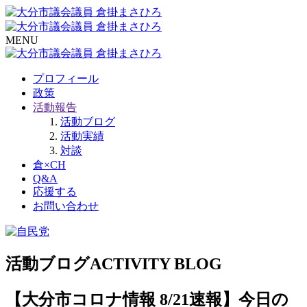
MENU
プロフィール
政策
活動報告
活動ブログ
活動実績
対談
倉×CH
Q&A
応援する
お問い合わせ
活動ブログ
ACTIVITY BLOG
【大分市コロナ情報 8/21速報】今日の