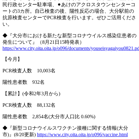
民行政センター駐車場、⚫︎あけのアクロスタウンセンターコ
ートの
3
カ所。自己検査の後、陽性反応の場合、大分駅前の
抗原検査センターで
PCR
検査を行います。ぜひご活用くださ
い。
◆『大分市における新たな新型コロナウイルス感染症患者の
発生について』（
8
月
21
日
15
時発表）
https://www.city.oita.oita.jp/o096/documents/youseisyagaiyou0821.p
【今月】
PCR
検査人数
10,003
名
陽性患者数
932
名
【累計】
(
令和
2
年
3
月から
)
PCR
検査人数
88,132
名
陽性患者数
2,854
名
(
大分市人口比
0.60%)
◆『新型コロナウイルスワクチン接種に関する情報
(
大分
市
)
』
(8/20
更新
)
https://www.city.oita.oita.jp/o096/vaccine.html