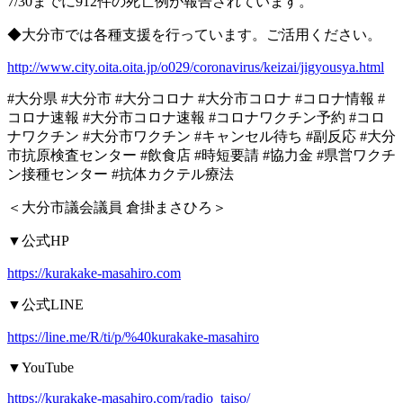
7/30
までに
912
件の死亡例が報告されています。
◆大分市では各種支援を行っています。ご活用ください。
http://www.city.oita.oita.jp/o029/coronavirus/keizai/jigyousya.html
#
大分県
#
大分市
#
大分コロナ
#
大分市コロナ
#
コロナ情報
#
コロナ速報
#
大分市コロナ速報
#
コロナワクチン予約
#
コロ
ナワクチン
#
大分市ワクチン
#
キャンセル待ち
#
副反応
#
大分
市抗原検査センター
#
飲食店
#
時短要請
#
協力金
#
県営ワクチ
ン接種センター
#
抗体カクテル療法
＜大分市議会議員
倉掛まさひろ＞
▼
公式
HP
https://kurakake-masahiro.com
▼
公式
LINE
https://line.me/R/ti/p/%40kurakake-masahiro
▼YouTube
https://kurakake-masahiro.com/radio_taiso/