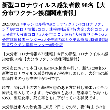
新型コロナウイルス感染者数 98名【大
分市ワクチン接種関連情報】
2021/08/21
#キャンセル待ち
#コロナワクチン
#コロナワクチ
ン予約
#コロナ情報
#コロナ速報
#副反応
#協力金
#大分コロナ
#
大分市
#大分市コロナ
#大分市コロナ速報
#大分市ワクチン
#大
分市抗原検査センター
#大分県
#抗体カクテル療法
#時短要請
#
県営ワクチン接種センター
#飲食店
【大分市コロナ情報
8/21
速報】今日の新型コロナウイルス感
染者数
98
名【大分市ワクチン接種関連情報】
大分市において本日
726
名の
PCR
検査を行い、新たに
98
名の
新型コロナウイルス感染症患者が発生しました。大分市の新
規陽性者のうち中等症が
1
例です。
現在、
50
代以上の方と基礎疾患のある方に対し抗体カクテル
療法を導入しています。その効果もあり、感染率こそ高いも
のの、重症化率、死亡率ともに下がっている状況です。
大分県は市内の飲食店に来月
12
日までの間、夜
9
時までの営