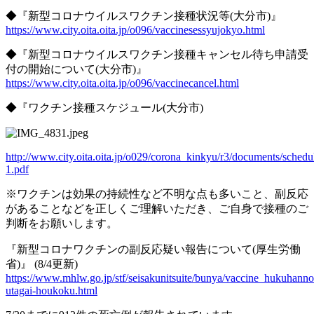
◆『新型コロナウイルスワクチン接種状況等
(
大分市
)
』
https://www.city.oita.oita.jp/o096/vaccinesessyujokyo.html
◆『
新型コロナウイルスワクチン接種キャンセル待ち申請受
付の開始について
(
大分市
)
』
https://www.city.oita.oita.jp/o096/vaccinecancel.html
◆『ワクチン接種スケジュール
(
大分市
)
http://www.city.oita.oita.jp/o029/corona_kinkyu/r3/documents/schedu
1.pdf
※
ワクチンは効果の持続性など不明な点も多いこと、副反応
があることなどを正しくご理解いただき、ご自身で接種のご
判断をお願いします。
『新型コロナワクチンの副反応疑い報告について
(
厚生労働
省
)
』
(8/4
更新
)
https://www.mhlw.go.jp/stf/seisakunitsuite/bunya/vaccine_hukuhanno
utagai-houkoku.html