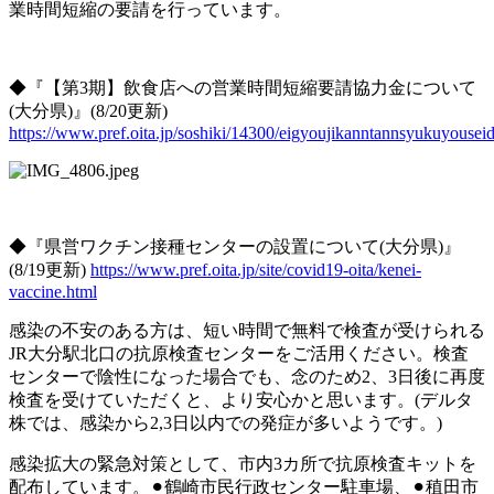
業時間短縮の要請を行っています。
◆『
【第
3
期】飲食店への営業時間短縮要請協力金について
(
大分県
)
』
(8/20
更新
)
https://www.pref.oita.jp/soshiki/14300/eigyoujikanntannsyukuyouseid
◆『県営ワクチン接種センターの設置について
(
大分県
)
』
(8/19
更新
)
https://www.pref.oita.jp/site/covid19-oita/kenei-
vaccine.html
感染の不安のある方は、短い時間で無料で検査が受けられる
JR
大分駅北口の抗原検査センターをご活用ください。検査
センターで陰性になった場合でも、念のため
2
、
3
日後に再度
検査を受けていただくと、より安心かと思います。
(
デルタ
株では、感染から
2,3
日以内での発症が多いようです。
)
感染拡大の緊急対策として、市内
3
カ所で抗原検査キットを
配布しています。⚫︎鶴崎市民行政センター駐車場、⚫︎稙田市