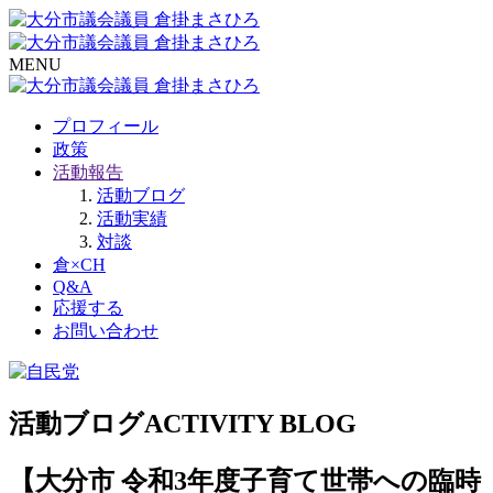
MENU
プロフィール
政策
活動報告
活動ブログ
活動実績
対談
倉×CH
Q&A
応援する
お問い合わせ
活動ブログ
ACTIVITY BLOG
【大分市 令和3年度子育て世帯への臨時