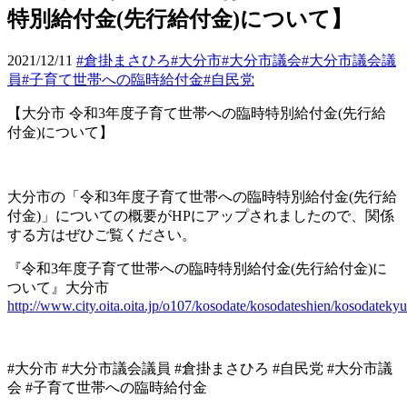
特別給付金(先行給付金)について】
2021/12/11
#倉掛まさひろ
#大分市
#大分市議会
#大分市議会議
員
#子育て世帯への臨時給付金
#自民党
【大分市
令和
3
年度子育て世帯への臨時特別給付金
(
先行給
付金
)
について】
大分市の「令和
3
年度子育て世帯への臨時特別給付金
(
先行給
付金
)
」についての概要が
HP
にアップされましたので、関係
する方はぜひご覧ください。
『令和
3
年度子育て世帯への臨時特別給付金
(
先行給付金
)
に
ついて』大分市
http://www.city.oita.oita.jp/o107/kosodate/kosodateshien/kosodatek
#
大分市
#
大分市議会議員
#
倉掛まさひろ
#自民党 #大分市議
会 #子育て世帯への臨時給付金