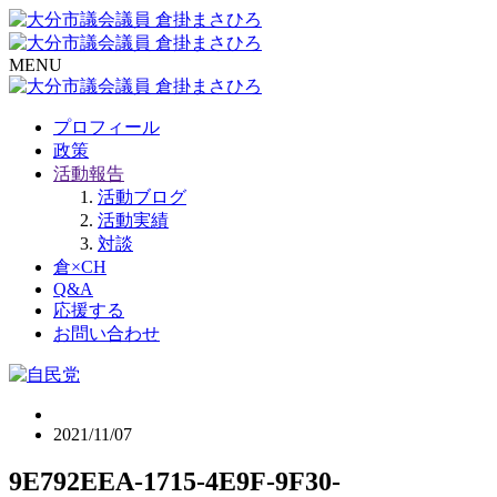
MENU
プロフィール
政策
活動報告
活動ブログ
活動実績
対談
倉×CH
Q&A
応援する
お問い合わせ
2021/11/07
9E792EEA-1715-4E9F-9F30-