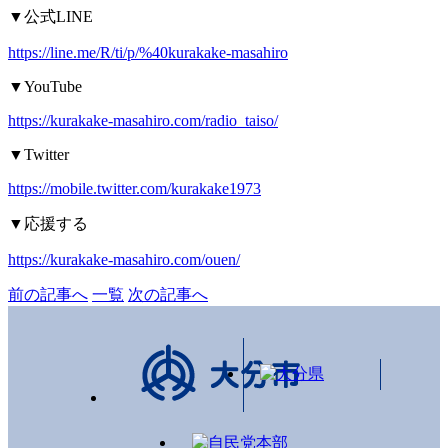
▼
公式
LINE
https://line.me/R/ti/p/%40kurakake-masahiro
▼YouTube
https://kurakake-masahiro.com/radio_taiso/
▼Twitter
https://mobile.twitter.com/kurakake1973
▼
応援する
https://kurakake-masahiro.com/ouen/
前の記事へ
一覧
次の記事へ