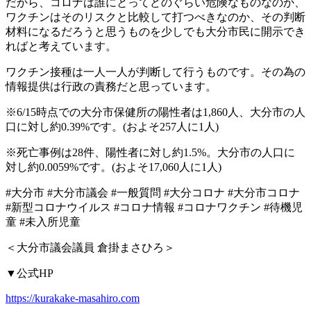
だから、コロナは誰にとってどのぐらい危険なものなのか、
ワクチンはそのリスクと比較して打つべきなのか、その判断
材料になるだろうと思うものを少しでも大分市民に開示でき
ればと考えています。
ワクチン接種は一人一人が判断して行うものです。その為の
情報提供は行政の責務だと思っています。
※
6/15
時点での大分市保健所の陽性者は
1,860
人、大分市の人
口に対し約
0.39%
です。
(
およそ
257
人に
1
人
)
※
死亡事例は
28
件、陽性者に対し約
1.5%
。大分市の人口に
対し約
0.0059%
です。
(
およそ
17,060
人に
1
人
)
#
大分市
#
大分市議会
#
一般質問
#
大分コロナ
#
大分市コロナ
#
新型コロナウイルス
#
コロナ情報
#
コロナワクチン
#
待機児
童
#
未入所児童
＜大分市議会議員
倉掛まさひろ＞
▼
公式
HP
https://kurakake-masahiro.com