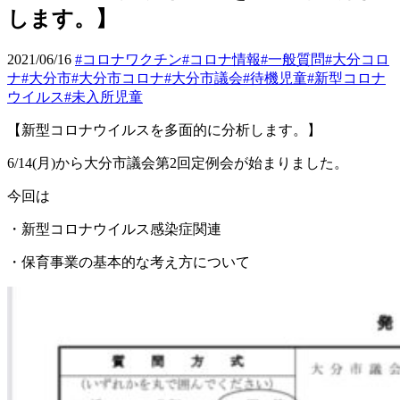
します。】
2021/06/16
#コロナワクチン
#コロナ情報
#一般質問
#大分コロ
ナ
#大分市
#大分市コロナ
#大分市議会
#待機児童
#新型コロナ
ウイルス
#未入所児童
【新型コロナウイルスを多面的に分析します。】
6/14(
月
)
から大分市議会第
2
回定例会が始まりました。
今回は
・新型コロナウイルス感染症関連
・保育事業の基本的な考え方について