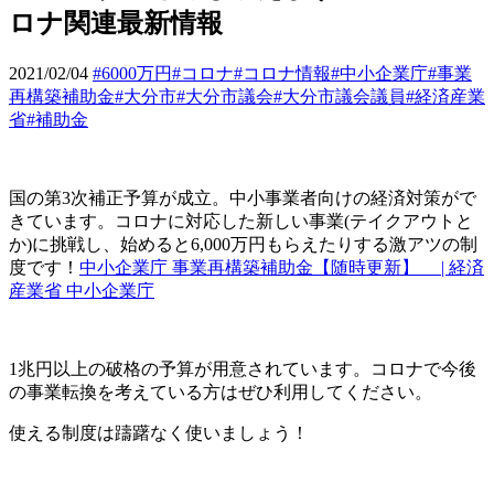
ロナ関連最新情報
2021/02/04
#6000万円
#コロナ
#コロナ情報
#中小企業庁
#事業
再構築補助金
#大分市
#大分市議会
#大分市議会議員
#経済産業
省
#補助金
国の第
3
次補正予算が成立。中小事業者向けの経済対策がで
きています。コロナに対応した新しい事業
(
テイクアウトと
か
)に挑戦し、始める
と
6,000
万円もらえたりする激アツの制
度です！
中小企業庁 事業再構築補助金【随時更新】
|
経済
産業省 中小企業庁
1
兆円以上の破格の予算が用意されています。コロナで今後
の事業転換を
考えている方はぜひ利用してください。
使える制度は躊躇なく使いましょう！