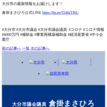
大分市の最新情報をお届けします！
倉掛まさひろ公式
LINE
https://lin.ee/554fgTfbU
#
大分市
#
大分市議会
#
大分市議会議員
#
コロナ
#
コロナ情報
#6000
万円
#
補助金
#
事業再構築補助金
#
経済産業省
#
中小企
業庁
前の記事へ
一覧
次の記事へ
倉掛まさひろ
大分市議会議員