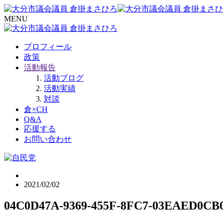
MENU
プロフィール
政策
活動報告
活動ブログ
活動実績
対談
倉×CH
Q&A
応援する
お問い合わせ
2021/02/02
04C0D47A-9369-455F-8FC7-03EAED0CB