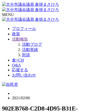
MENU
プロフィール
政策
活動報告
活動ブログ
活動実績
対談
倉×CH
Q&A
応援する
お問い合わせ
2021/02/06
902EB768-C2D8-4D95-B31E-