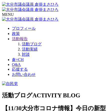
MENU
プロフィール
政策
活動報告
活動ブログ
活動実績
対談
倉×CH
Q&A
応援する
お問い合わせ
活動ブログ
ACTIVITY BLOG
【11/30大分市コロナ情報】今日の新型