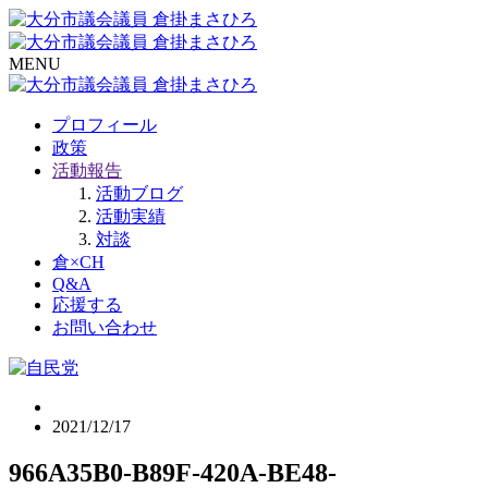
MENU
プロフィール
政策
活動報告
活動ブログ
活動実績
対談
倉×CH
Q&A
応援する
お問い合わせ
2021/12/17
966A35B0-B89F-420A-BE48-