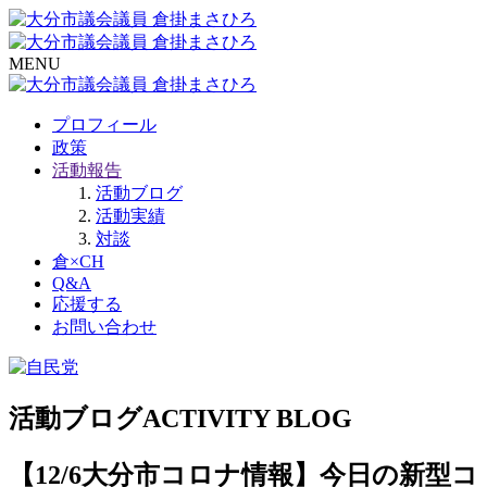
MENU
プロフィール
政策
活動報告
活動ブログ
活動実績
対談
倉×CH
Q&A
応援する
お問い合わせ
活動ブログ
ACTIVITY BLOG
【12/6大分市コロナ情報】今日の新型コ