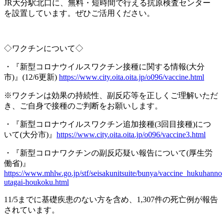
JR
大分駅北口に、無料・短時間で行える抗原検査センター
を設置しています。ぜひご活用ください。
◇ワクチンについて◇
・『新型コロナウイルスワクチン接種に関する情報
(
大分
市
)
』
(12/6
更新
)
https://www.city.oita.oita.jp/o096/vaccine.html
※
ワクチンは効果の持続性、副反応等を正しくご理解いただ
き、ご自身で接種のご判断をお願いします。
・『新型コロナウイルスワクチン追加接種
(3
回目接種
)
につ
いて
(
大分市
)
』
https://www.city.oita.oita.jp/o096/vaccine3.html
・『新型コロナワクチンの副反応疑い報告について
(
厚生労
働省
)
』
https://www.mhlw.go.jp/stf/seisakunitsuite/bunya/vaccine_hukuhanno
utagai-houkoku.html
11/5
までに基礎疾患のない方を含め、
1,307
件の死亡例が報告
されています。