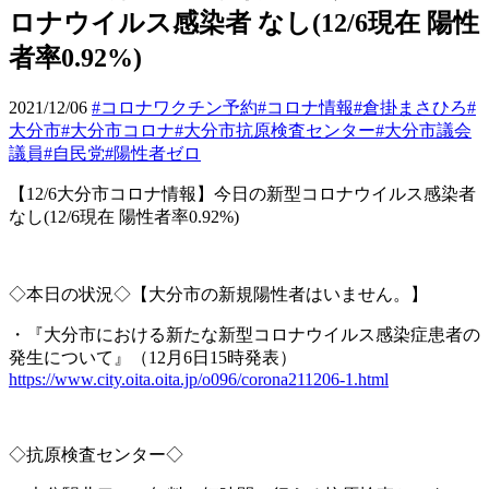
ロナウイルス感染者 なし(12/6現在 陽性
者率0.92%)
2021/12/06
#コロナワクチン予約
#コロナ情報
#倉掛まさひろ
#
大分市
#大分市コロナ
#大分市抗原検査センター
#大分市議会
議員
#自民党
#陽性者ゼロ
【
12/6
大分市コロナ情報】今日の新型コロナウイルス感染者
なし
(12/6
現在
陽性者率
0.92%)
◇本日の状況◇【大分市の新規陽性者はいません。】
・『大分市における新たな新型コロナウイルス感染症患者の
発生について』（
12
月
6
日
15
時発表）
https://www.city.oita.oita.jp/o096/corona211206-1.html
◇抗原検査センター◇