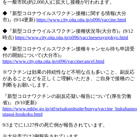
を一般市民
(
約
2,000
人
)
に拡大し接種が行われます。
◆『新型コロナウイルスワクチン接種に関する情報
(
大分
市
)
』
(9/14
更新
)
https://www.city.oita.oita.jp/o096/vaccine.html
◆『新型コロナウイルスワクチン接種状況等
(
大分市
)
』
(9/12
時点
)
https://www.city.oita.oita.jp/o096/vaccinesessyujokyo.html
◆『
新型コロナウイルスワクチン接種キャンセル待ち申請受
付の開始について
(
大分市
)
』
https://www.city.oita.oita.jp/o096/vaccinecancel.html
※
ワクチンは効果の持続性など不明な点も多いこと、副反応
があることなどを正しくご理解いただき、ご自身で接種のご
判断をお願いします。
『新型コロナワクチンの副反応疑い報告について
(
厚生労働
省
)
』
(9/10
更新
)
https://www.mhlw.go.jp/stf/seisakunitsuite/bunya/vaccine_hukuhanno
utagai-houkoku.html
9/3
までに
1,127
件の死亡例が報告されています。
※
大分市では
2
例報告されています。