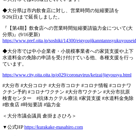
◆大分県は市内飲食店に対し、営業時間の短縮要請を
9/26(
日
)
まで延長しました。
『【第
4
期】飲食店への営業時間短縮要請協力金について
(
大
分県
)
』
(9/16
更新
)
https://www.pref.oita.jp/soshiki/14300/eigyoujikanntannsyukuyouseid
◆大分市では中小企業者・小規模事業者への家賃支援や上下
水道料金の免除の申請を受け付けている他、各種支援を行っ
ています。
https://www.city.oita.oita.jp/o029/coronavirus/keizai/jigyousya.html
#
大分市
#
大分コロナ
#
大分市コロナ
#
コロナ情報
#
コロナワ
クチン予約
#
コロナワクチン
#
大分市ワクチン
#
大分市抗原
検査センター
#
抗体カクテル療法
#
家賃支援
#
水道料金免除
#
飲食店
#
時短要請
#
協力金
＜大分市議会議員
倉掛まさひろ＞
▼
公式
HP
https://kurakake-masahiro.com