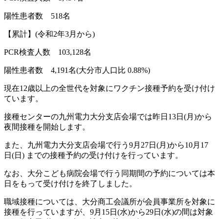
陽性患者数
518
名
【累計】
(
令和
2
年
3
月から
)
PCR
検査人数
103,128
名
陽性患者数
4,191
名
(
大分市人口比
0.88%)
現在
12
歳以上の全世代を対象にワクチン接種予約を受け付け
ています。
接種センターの九州電力大分支店会場では昨日
13
日
(
月
)
から
夜間接種を開始します。
また、九州電力大分支店会場で行う
9
月
27
日
(
月
)
から
10
月
17
日
(
日
)
までの接種予約の受け付けを行っています。
なお、大分こども病院会場で行う同期間の予約については本
日をもって受け付けを終了しました。
職域接種については、大分商工会議所が会員事業所を対象に
接種を行っていますが、
9
月
15
日
(
水
)
から
29
日
(
水
)
の間は対象