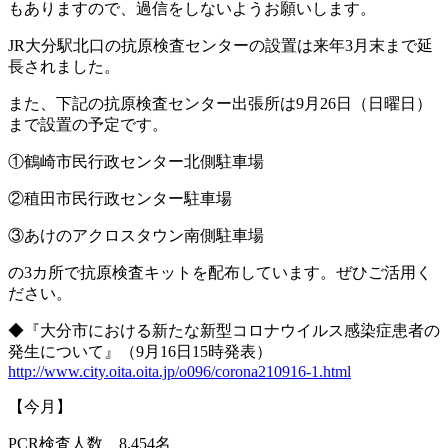
もありますので、過信をしないようお願いします。
JR
大分駅北口の抗原検査センターの設置は来年
3
月末まで延
長されました。
また、下記の抗原検査センター出張所は
9
月
26
日（日曜日）
まで設置の予定です。
①鶴崎市民行政センター北側駐車場
②稙田市民行政センター駐車場
③あけのアクロスタウン南側駐車場
の
3
カ所で抗原検査キットを配布しています。ぜひご活用く
ださい。
◆『大分市における新たな新型コロナウイルス感染症患者の
発生について』（
9
月
16
日
15
時発表）
http://www.city.oita.oita.jp/o096/corona210916-1.html
【今月】
PCR
検査人数
8,454
名