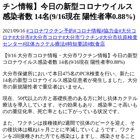
チン情報】今日の新型コロナウイルス
感染者数 14名(9/16現在 陽性者率0.88%)
2021/09/16
#コロナワクチン予約
#コロナ情報
#協力金
#大分コ
ロナ
#大分市
#大分市コロナ
#大分市ワクチン
#大分市抗原検査
センター
#抗体カクテル療法
#時短要請
#飲食店
【
9/16
大分市コロナ情報・大分市ワクチン情報】今日の新型
コロナウイルス感染者数
14
名
(9/16
現在
陽性者率
0.88%)
大分市保健所において本日
475
名の
PCR
検査を行い、新たに
14
名の新型コロナウイルス感染症患者が発生しました。大分
市の新規陽性者で重症者はいません。
現在、
50
代以上の方と基礎疾患のある方に対し抗体カクテル
療法を導入しています。その効果もあり、感染率こそ高いも
のの重症化率、死亡率ともに下がっている状況です。
また、ワクチンは接種後約
2
週間で抗体のピークを迎え、そ
の後抗体は概ね
1
ヶ月ごとに半減していくようです。ワクチ
ンを
2
回接種された方でも感染はしますし、感染させること