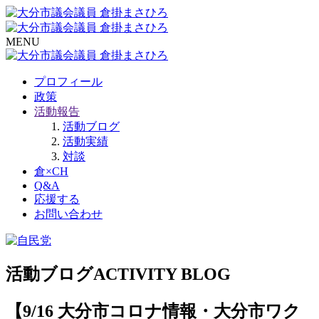
MENU
プロフィール
政策
活動報告
活動ブログ
活動実績
対談
倉×CH
Q&A
応援する
お問い合わせ
活動ブログ
ACTIVITY BLOG
【9/16 大分市コロナ情報・大分市ワク