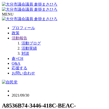
MENU
プロフィール
政策
活動報告
活動ブログ
活動実績
対談
倉×CH
Q&A
応援する
お問い合わせ
2021/09/30
A8536B74-3446-418C-BEAC-