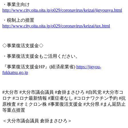
・事業主向け
http://www.city.oita.oita.jp/o029/coronavirus/keizai/jigyousya.html
・税制上の措置
http://www.city.oita.oita.jp/o029/coronavirus/keizai/tax.html
◇事業復活支援金◇
・事業復活支援金もご活用ください。
『事業復活支援金
HP
』
(
経済産業省
)
https://jigyou-
fukkatsu.go.jp
#大分市 #大分市議会議員 #倉掛まさひろ #自民党 #大分市コ
ロナ #コロナ最新情報 #重症者なし #コロナワクチン予約 #抗
原検査 #オミクロン株 #事業復活支援金 #大分県 #まん延防止
等重点措置
＜大分市議会議員
倉掛まさひろ＞