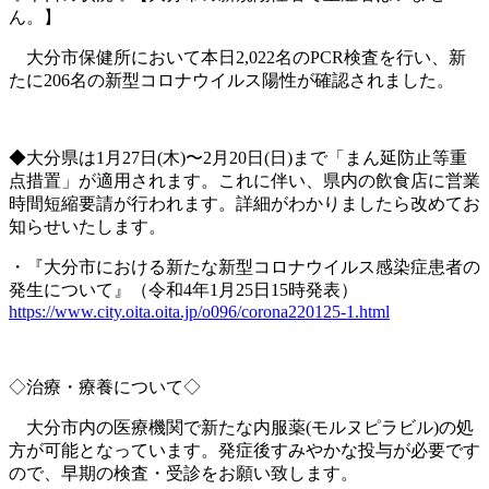
ん。】
大分市保健所において本日
2,022
名の
PCR
検査を行い、新
たに
206
名の新型コロナウイルス陽性が確認されました。
◆大分県は
1
月
27
日
(
木
)
〜
2
月
20
日
(
日
)
まで「まん延防止等重
点措置」が適用されます。これに伴い、県内の飲食店に営業
時間短縮要請が行われます。詳細がわかりましたら改めてお
知らせいたします。
・『大分市における新たな新型コロナウイルス感染症患者の
発生について』（令和
4
年
1
月
25
日
15
時発表）
https://www.city.oita.oita.jp/o096/corona220125-1.html
◇治療・療養について◇
大分市内の医療機関で新たな内服薬
(
モルヌピラビル
)
の処
方が可能となっています。発症後すみやかな投与が必要です
ので、早期の検査・受診をお願い致します。