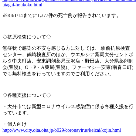
utagai-houkoku.html
※
R4/1/14
までに
1,377
件の死亡例が報告されています。
◇抗原検査について◇
無症状で感染の不安を感じる方に対しては、
駅前抗原検査
センター、鶴崎検査所のほか、ウエルシア薬局大分セントポ
ルタ中央町店、安東調剤薬局玉沢店・野田店、大分県薬剤師
会
(
豊饒
)
、
O
・
P
・
A
薬局
(
豊饒
)
、ファーマシー安東
(
南春日町
)
でも無料検査を行っていますのでご利用ください。
◇各種支援について◇
・大分市では新型コロナウイルス感染症に係る各種支援を行
っています。
・個人向け
http://www.city.oita.oita.jp/o029/coronavirus/keizai/kojin.html