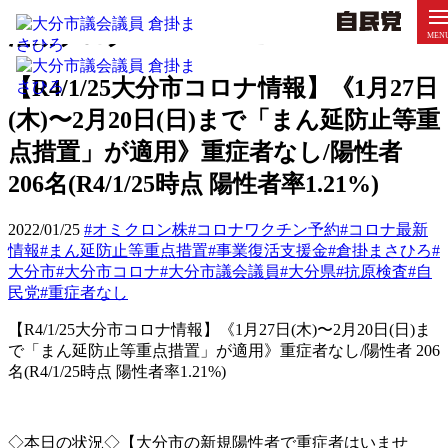
活動ブログ
ACTIVITY BLOG
MEN
【R4/1/25大分市コロナ情報】《1月27日
(木)〜2月20日(日)まで「まん延防止等重
点措置」が適用》重症者なし/陽性者
206名(R4/1/25時点 陽性者率1.21%)
2022/01/25
#オミクロン株
#コロナワクチン予約
#コロナ最新
情報
#まん延防止等重点措置
#事業復活支援金
#倉掛まさひろ
#
大分市
#大分市コロナ
#大分市議会議員
#大分県
#抗原検査
#自
民党
#重症者なし
【
R4/1/25
大分市コロナ情報】《
1
月
27
日
(
木
)
〜
2
月
20
日
(
日
)
ま
で「まん延防止等重点措置」が適用》重症者なし
/
陽性者
206
名
(R4/1/25
時点
陽性者率
1.21%)
◇本日の状況◇【大分市の新規陽性者で重症者はいませ