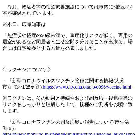
なお、軽症者等の宿泊療養施設については市内に
6
施設
814
室が確保されてい
ます。
※
本日、広瀬知事は
「無症状や軽症の
50
歳未満で、重症化リスクが低く、専用の
居室があるなど同居者と生活空間を分けることが出来る」場
合には自宅療養とする方針を発表しました。
◇ワクチンについて◇
・『新型コロナウイルスワクチン接種に関する情報
(
大分
市
)
』
(R4/1/25
更新
)
https://www.city.oita.oita.jp/o096/vaccine.html
※
ワクチンは、その効果と持続性および副反応・後遺症等の
リスクをしっかりと理解した上で、接種のご判断をお願い致
します。
・『新型コロナワクチンの副反応疑い報告について
(
厚生労
働省
)
』
https://www.mhlw.go.jp/stf/seisakunitsuite/bunya/vaccine_hukuhanno