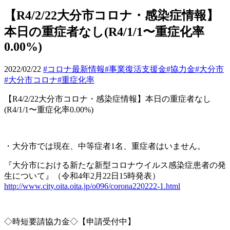
【R4/2/22大分市コロナ・感染症情報】
本日の重症者なし(R4/1/1〜重症化率
0.00%)
2022/02/22
#コロナ最新情報
#事業復活支援金
#協力金
#大分市
#大分市コロナ
#重症化率
【
R4/2/22
大分市コロナ・感染症情報】本日の重症者なし
(R4/1/1
〜重症化率
0.00%)
・大分市では現在、中等症者
1
名、重症者はいません。
『大分市における新たな新型コロナウイルス感染症患者の発
生について』（令和
4
年
2
月
22
日
15
時発表）
http://www.city.oita.oita.jp/o096/corona220222-1.html
◇時短要請協力金◇
【申請受付中】