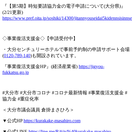
『
【第
5
期】時短要請協力金の電子申請について
(
大分県
)
』
(2/21
更新
)
https://www.pref.oita.jp/soshiki/14300/jitannyouseidai5kidennsisinnse
◇事業復活支援金◇【申請受付中】
・大分センチュリーホテルで事前予約制の申請サポート会場
(
0120-789-140
)
も開設されています。
『事業復活支援金
HP
』
(
経済産業省
)
https://jigyou-
fukkatsu.go.jp
#大分市 #大分市コロナ #コロナ最新情報 #事業復活支援金 #
協力金 #重症化率
＜大分市議会議員
倉掛まさひろ＞
▼
公式
HP
https://kurakake-masahiro.com
▼
公式
LINE
https://line.me/R/ti/p/%40kurakake-masahiro