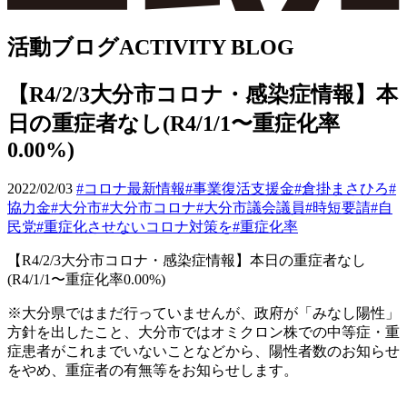
活動ブログ
ACTIVITY BLOG
【R4/2/3大分市コロナ・感染症情報】本
日の重症者なし(R4/1/1〜重症化率
0.00%)
2022/02/03
#コロナ最新情報
#事業復活支援金
#倉掛まさひろ
#
協力金
#大分市
#大分市コロナ
#大分市議会議員
#時短要請
#自
民党
#重症化させないコロナ対策を
#重症化率
【
R4/2/3
大分市コロナ・感染症情報】本日の重症者なし
(R4/1/1
〜重症化率
0.00%)
※
大分県ではまだ行っていませんが、政府が「みなし陽性」
方針を出したこと、大分市ではオミクロン株での中等症・重
症患者がこれまでいないことなどから、陽性者数のお知らせ
をやめ、重症者の有無等をお知らせします。