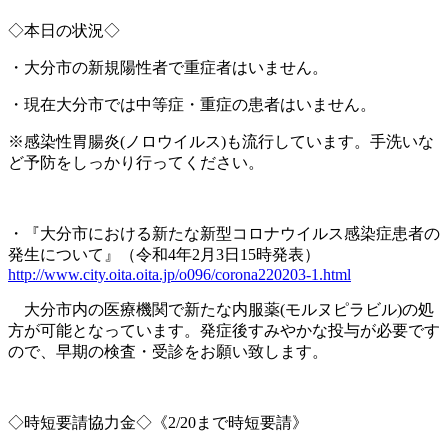
◇本日の状況◇
・大分市の新規陽性者で重症者はいません。
・現在大分市では中等症・重症の患者はいません。
※
感染性胃腸炎
(
ノロウイルス
)
も流行しています。手洗いな
ど予防をしっかり行ってください。
・『大分市における新たな新型コロナウイルス感染症患者の
発生について』（令和
4
年
2
月
3
日
15
時発表）
http://www.city.oita.oita.jp/o096/corona220203-1.html
大分市内の医療機関で新たな内服薬
(
モルヌピラビル
)
の処
方が可能となっています。発症後すみやかな投与が必要です
ので、早期の検査・受診をお願い致します。
◇時短要請協力金◇《2/20まで時短要請》