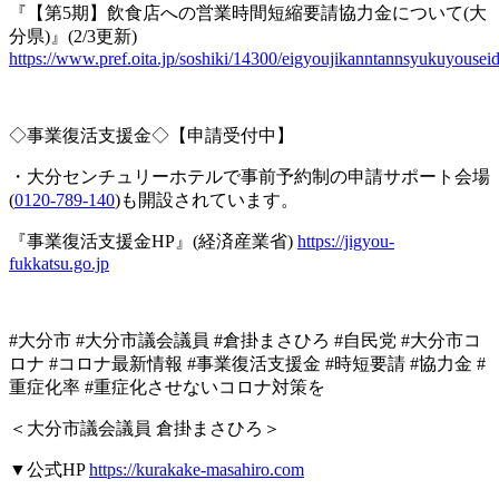
『【第
5
期】飲食店への営業時間短縮要請協力金について
(
大
分県
)
』
(2/3
更新
)
https://www.pref.oita.jp/soshiki/14300/eigyoujikanntannsyukuyouseid
◇事業復活支援金◇【申請受付中】
・大分センチュリーホテルで事前予約制の申請サポート会場
(
0120-789-140
)
も開設されています。
『事業復活支援金
HP
』
(
経済産業省
)
https://jigyou-
fukkatsu.go.jp
#大分市 #大分市議会議員 #倉掛まさひろ #自民党 #大分市コ
ロナ #コロナ最新情報 #事業復活支援金 #時短要請 #協力金 #
重症化率 #重症化させないコロナ対策を
＜大分市議会議員
倉掛まさひろ＞
▼
公式
HP
https://kurakake-masahiro.com