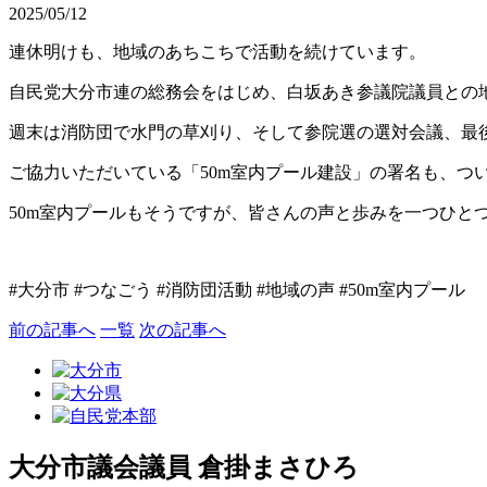
2025/05/12
連休明けも、地域のあちこちで活動を続けています。
自民党大分市連の総務会をはじめ、白坂あき参議院議員との
週末は消防団で水門の草刈り、そして参院選の選対会議、最
ご協力いただいている「50m室内プール建設」の署名も、つ
50m室内プールもそうですが、皆さんの声と歩みを一つひと
#大分市 #つなごう #消防団活動 #地域の声 #50m室内プール
前の記事へ
一覧
次の記事へ
大分市議会議員
倉掛まさひろ