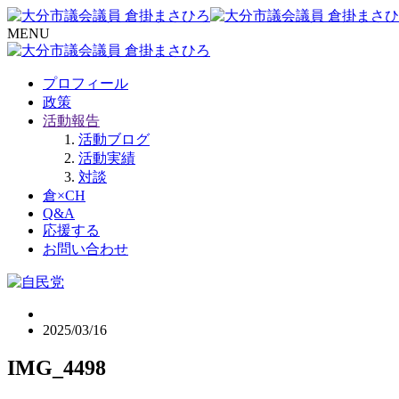
MENU
プロフィール
政策
活動報告
活動ブログ
活動実績
対談
倉×CH
Q&A
応援する
お問い合わせ
2025/03/16
IMG_4498