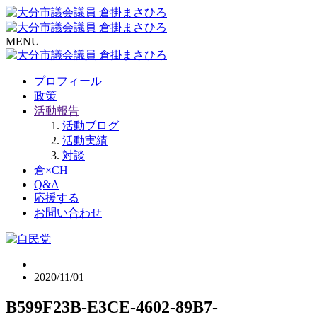
MENU
プロフィール
政策
活動報告
活動ブログ
活動実績
対談
倉×CH
Q&A
応援する
お問い合わせ
2020/11/01
B599F23B-E3CE-4602-89B7-