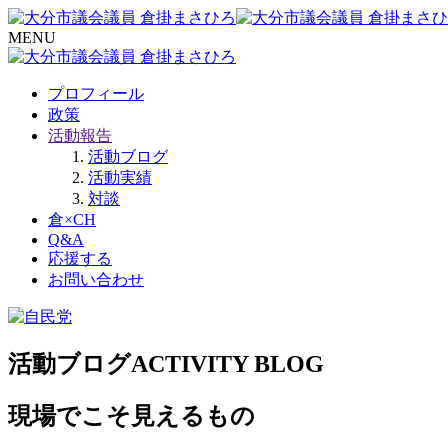
MENU
プロフィール
政策
活動報告
活動ブログ
活動実績
対談
倉×CH
Q&A
応援する
お問い合わせ
活動ブログ
ACTIVITY BLOG
現場でこそ見えるもの