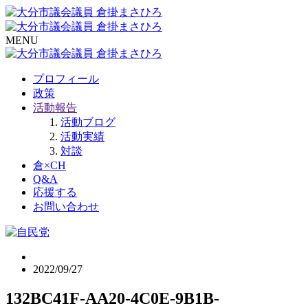
MENU
プロフィール
政策
活動報告
活動ブログ
活動実績
対談
倉×CH
Q&A
応援する
お問い合わせ
2022/09/27
132BC41F-AA20-4C0E-9B1B-