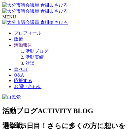
MENU
プロフィール
政策
活動報告
活動ブログ
活動実績
対談
倉×CH
Q&A
応援する
お問い合わせ
活動ブログ
ACTIVITY BLOG
選挙戦5日目！さらに多くの方に想いを