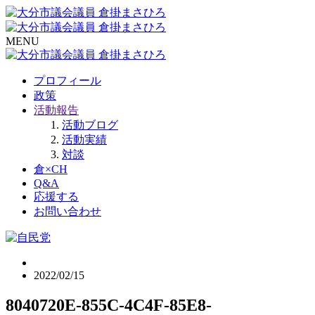
MENU
プロフィール
政策
活動報告
活動ブログ
活動実績
対談
倉×CH
Q&A
応援する
お問い合わせ
2022/02/15
8040720E-855C-4C4F-85E8-