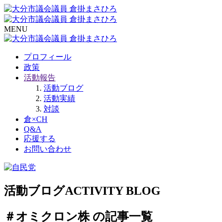
MENU
プロフィール
政策
活動報告
活動ブログ
活動実績
対談
倉×CH
Q&A
応援する
お問い合わせ
活動ブログ
ACTIVITY BLOG
＃オミクロン株 の記事一覧