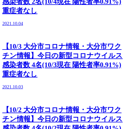
感染者数 2名(10/4現在 陽性者率0.91%)
重症者なし
2021.10.04
【10/3 大分市コロナ情報・大分市ワク
チン情報】今日の新型コロナウイルス
感染者数 4名(10/3現在 陽性者率0.91%)
重症者なし
2021.10.03
【10/2 大分市コロナ情報・大分市ワク
チン情報】今日の新型コロナウイルス
感染者数 4名(10/2現在 陽性者率0.91%)