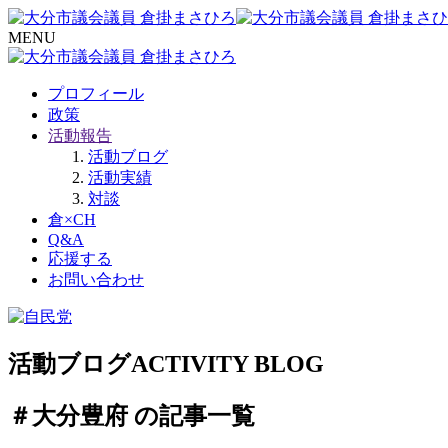
MENU
プロフィール
政策
活動報告
活動ブログ
活動実績
対談
倉×CH
Q&A
応援する
お問い合わせ
活動ブログ
ACTIVITY BLOG
＃大分豊府 の記事一覧