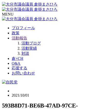
MENU
プロフィール
政策
活動報告
活動ブログ
活動実績
対談
倉×CH
Q&A
応援する
お問い合わせ
2021/10/01
593B8D71-BE6B-47AD-97CE-