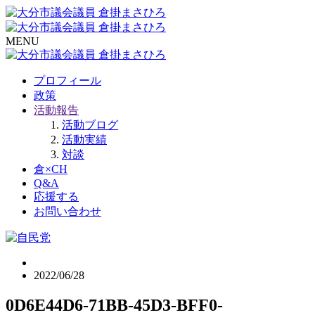
MENU
プロフィール
政策
活動報告
活動ブログ
活動実績
対談
倉×CH
Q&A
応援する
お問い合わせ
2022/06/28
0D6E44D6-71BB-45D3-BFF0-