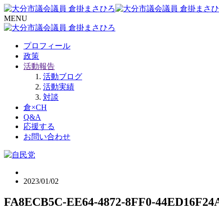
MENU
プロフィール
政策
活動報告
活動ブログ
活動実績
対談
倉×CH
Q&A
応援する
お問い合わせ
2023/01/02
FA8ECB5C-EE64-4872-8FF0-44ED16F24