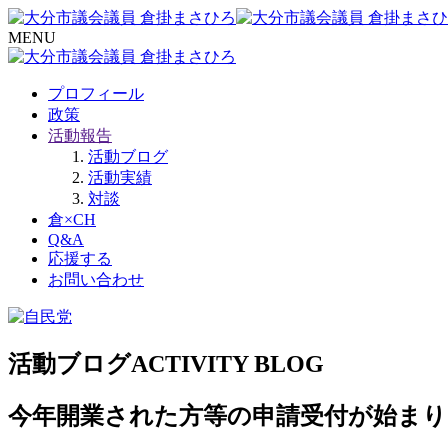
MENU
プロフィール
政策
活動報告
活動ブログ
活動実績
対談
倉×CH
Q&A
応援する
お問い合わせ
活動ブログ
ACTIVITY BLOG
今年開業された方等の申請受付が始まり