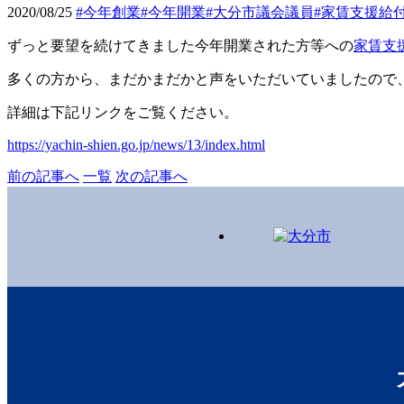
2020/08/25
#今年創業
#今年開業
#大分市議会議員
#家賃支援給
ずっと要望を続けてきました今年開業された方等への
家賃支
多くの方から、まだかまだかと声をいただいていましたので
詳細は下記リンクをご覧ください。
https://yachin-shien.go.jp/news/13/index.html
前の記事へ
一覧
次の記事へ