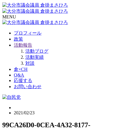
MENU
プロフィール
政策
活動報告
活動ブログ
活動実績
対談
倉×CH
Q&A
応援する
お問い合わせ
2021/02/23
99CA26D0-0CEA-4A32-8177-